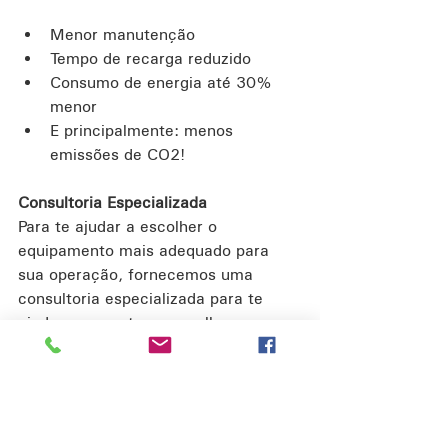
Menor manutenção
Tempo de recarga reduzido
Consumo de energia até 30% 
menor
E principalmente: menos 
emissões de CO2!
Consultoria Especializada
Para te ajudar a escolher o 
equipamento mais adequado para 
sua operação, fornecemos uma 
consultoria especializada para te 
ajudar a encontrar as melhores 
soluções. Nossos especialistas 
realizam análises detalhadas e 
apresentam propostas 
personalizadas, garantindo que sua 
empresa maximize a eficiência da 